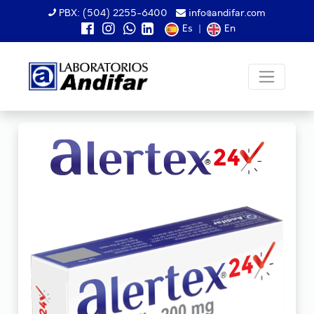
PBX: (504) 2255-6400
info@andifar.com
Es
|
En