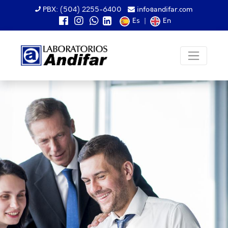
PBX: (504) 2255-6400
info@andifar.com
Es
|
En