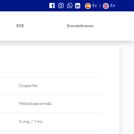
Es
|
En
RSE
Encuéntranos
Cloparfar
Metoclopramida
5 mg / 1 mL