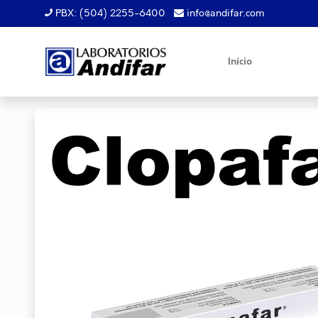
PBX: (504) 2255-6400
info@andifar.com
Inicio